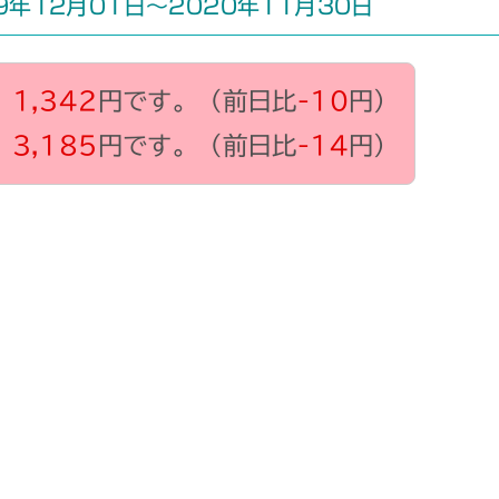
年12月01日～2020年11月30日
、
1,342
円です。（前日比
-10
円）
、
3,185
円です。（前日比
-14
円）