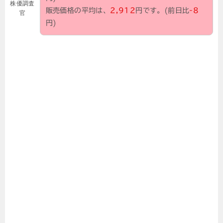
株優調査
販売価格の平均は、
2,912
円です。(前日比
-8
官
円)