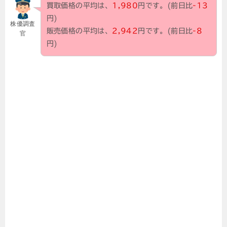
買取価格の平均は、
1,980
円です。(前日比
-13
円)
株優調査
販売価格の平均は、
2,942
円です。(前日比
-8
官
円)