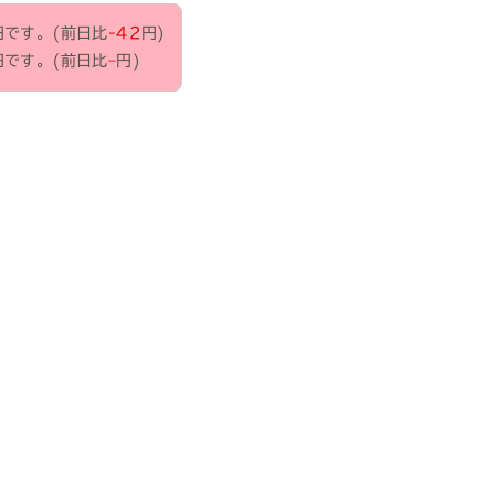
円です。(前日比
-42
円)
円です。(前日比
–
円)