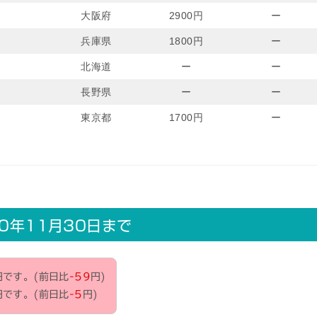
大阪府
2900円
ー
兵庫県
1800円
ー
北海道
ー
ー
長野県
ー
ー
東京都
1700円
ー
0年11月30日まで
円です。(前日比
-59
円)
円です。(前日比
-5
円)