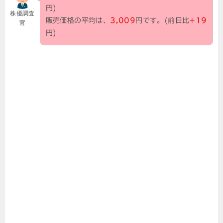
円)
株優調査
販売価格の平均は、
3,009
円です。(前日比
+19
官
円)