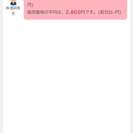
円)
株優調査
販売価格の平均は、
2,800
円です。(前日比
–
円)
官