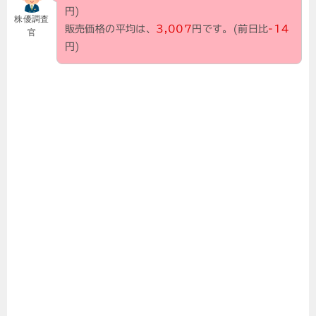
円)
株優調査
販売価格の平均は、
3,007
円です。(前日比
-14
官
円)