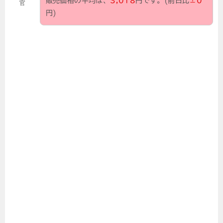
販売価格の平均は、
3,018
円です。(前日比
±0
官
円)