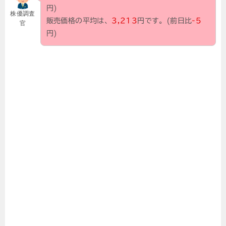
円)
株優調査
販売価格の平均は、
3,213
円です。(前日比
-5
官
円)