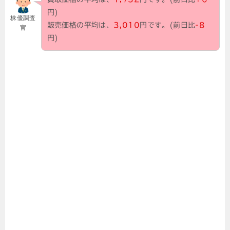
円)
株優調査
販売価格の平均は、
3,010
円です。(前日比
-8
官
円)