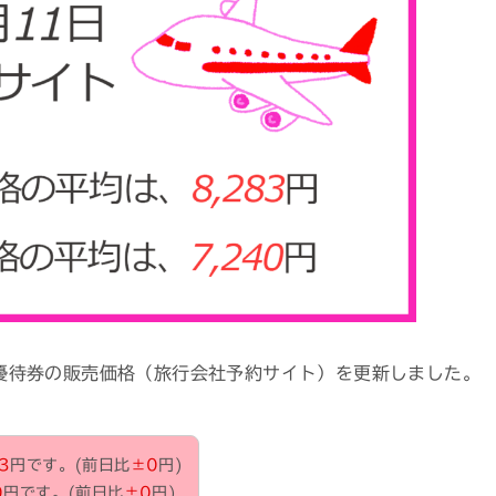
株主優待券の販売価格（旅行会社予約サイト）を更新しました。
3
円です。
(前日比
±0
円)
0
円です。(前日比
±0
円)