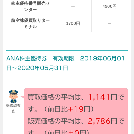
株主優待番号販売セ
ー
4900円
ンター
航空株優買取りター
1700円
ー
ミナル
ANA株主優待券 有効期限 2019年06月01
日～2020年05月31日
買取価格の平均は、
1,141
円で
株優調査
す。（前日比
+19
円）
官
販売価格の平均は、
2,786
円で
す。（前日比
±0
円）