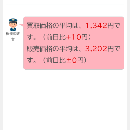
買取価格の平均は、
1,342
円で
株優調査
す。（前日比
+10
円）
官
販売価格の平均は、
3,202
円で
す。（前日比
±0
円）