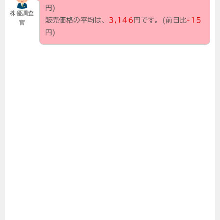
円)
株優調査
販売価格の平均は、
3,146
円です。(前日比
-15
官
円)