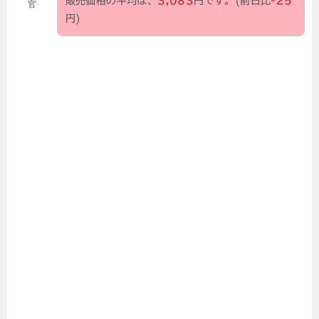
販売価格の平均は、
3,083
円です。(前日比
-25
官
円)