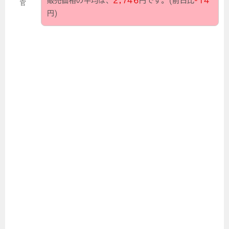
販売価格の平均は、
2,746
円です。(前日比
-14
官
円)