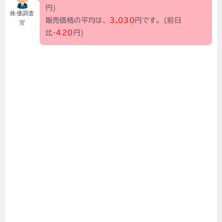
円)
株優調査
販売価格の平均は、
3,030
円です。(前日
官
比
-420
円)