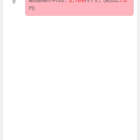
販売価格の平均は、
2,766
円です。(前日比
±0
官
円)