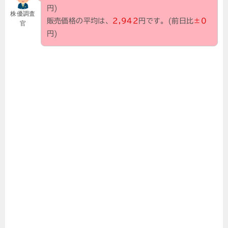
円)
株優調査
販売価格の平均は、
2,942
円です。(前日比
±0
官
円)