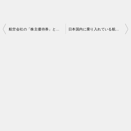
投
航空会社の「株主優待券」とは何？
日本国内に乗り入れている航空会社リスト
稿
ナ
ビ
ゲ
ー
シ
ョ
ン