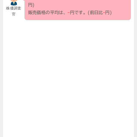
円)
株優調査
販売価格の平均は、
–
円です。(前日比
–
円)
官