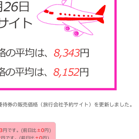
株主優待券の販売価格（旅行会社予約サイト）を更新しました。
3
円です。
(前日比
±0
円)
2
円です。(前日比
±0
円)